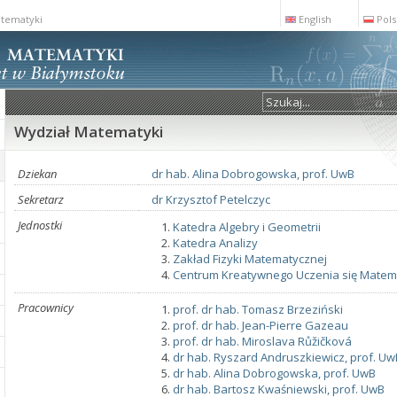
atematyki
English
Pols
Wydział Matematyki
Dziekan
dr hab. Alina Dobrogowska, prof. UwB
Sekretarz
dr Krzysztof Petelczyc
Jednostki
Katedra Algebry i Geometrii
Katedra Analizy
Zakład Fizyki Matematycznej
Centrum Kreatywnego Uczenia się Matem
Pracownicy
prof. dr hab. Tomasz Brzeziński
prof. dr hab. Jean-Pierre Gazeau
prof. dr hab. Miroslava Růžičková
dr hab. Ryszard Andruszkiewicz, prof. Uw
dr hab. Alina Dobrogowska, prof. UwB
dr hab. Bartosz Kwaśniewski, prof. UwB