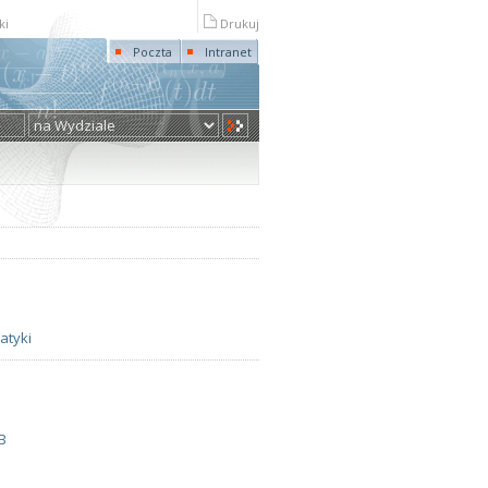
ki
Drukuj
Poczta
Intranet
atyki
B