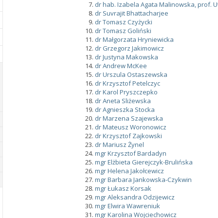
dr hab. Izabela Agata Malinowska, prof. 
dr Suvrajit Bhattacharjee
dr Tomasz Czyżycki
dr Tomasz Goliński
dr Małgorzata Hryniewicka
dr Grzegorz Jakimowicz
dr Justyna Makowska
dr Andrew McKee
dr Urszula Ostaszewska
dr Krzysztof Petelczyc
dr Karol Pryszczepko
dr Aneta Sliżewska
dr Agnieszka Stocka
dr Marzena Szajewska
dr Mateusz Woronowicz
dr Krzysztof Zajkowski
dr Mariusz Żynel
mgr Krzysztof Bardadyn
mgr Elżbieta Gierejczyk-Brulińska
mgr Helena Jakołcewicz
mgr Barbara Jankowska-Czykwin
mgr Łukasz Korsak
mgr Aleksandra Odzijewicz
mgr Elwira Wawreniuk
mgr Karolina Wojciechowicz